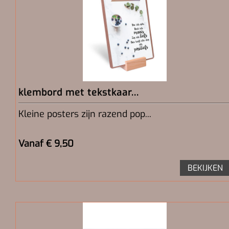
klembord met tekstkaar...
Kleine posters zijn razend pop...
Vanaf € 9,50
BEKIJKEN