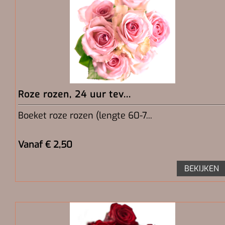
Roze rozen, 24 uur tev...
Boeket roze rozen (lengte 60-7...
Vanaf € 2,50
BEKIJKEN