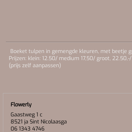
Boeket tulpen in gemengde kleuren, met beetje g
Prijzen: klein: 12.50/ medium 17,50/ groot, 22.50,-/
(prijs zelf aanpassen)
Flowerly
Gaastweg 1 c
8521 ja Sint Nicolaasga
06 1343 4746